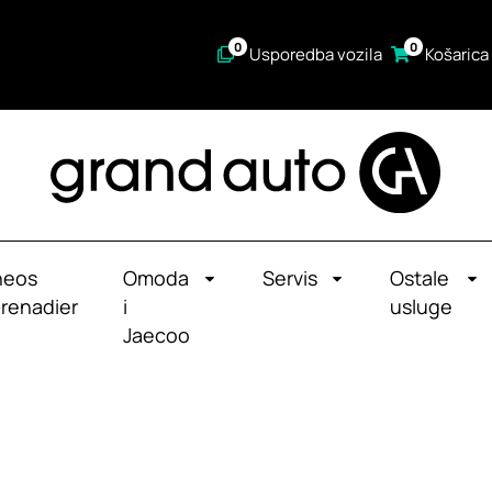
0
0
Usporedba vozila
Košarica
neos
Omoda
Servis
Ostale
renadier
i
usluge
Jaecoo