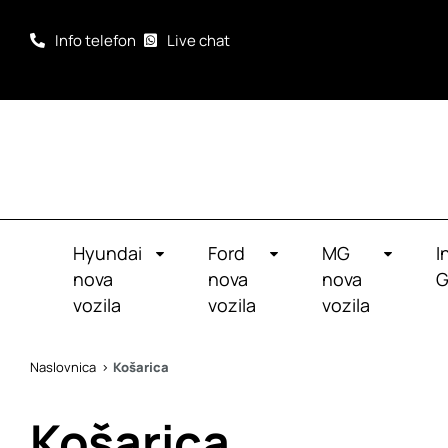
Info telefon
Live chat
Hyundai
Ford
MG
I
nova
nova
nova
G
vozila
vozila
vozila
Naslovnica
Košarica
Košarica