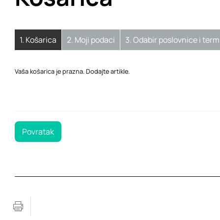
1.
Košarica
2.
Moji podaci
3.
Odabir poslovnice i term
Vaša košarica je prazna. Dodajte artikle.
Povratak