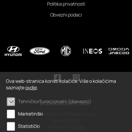
Politika privatnosti
Obvezni podaci
Ova web-stranica koristi kolačiće. Više o kolačićima
saznajte
ovdje
.
Tehničko/funkcionalni (obavezni)
© Grand Auto d.o.o., 2026
Marketinški
Powered by WEB Marketing
EasyEdit CMS
Statistički
Premium Hosting