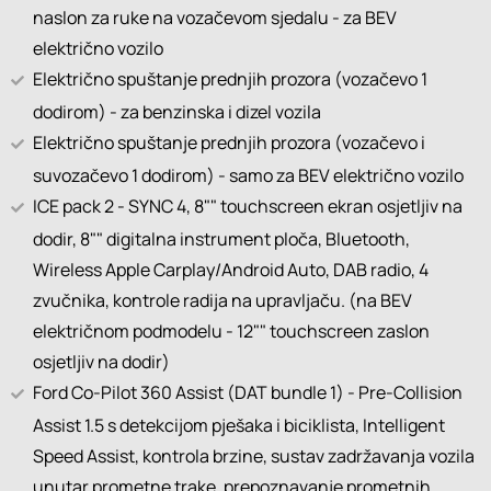
naslon za ruke na vozačevom sjedalu - za BEV
električno vozilo
Električno spuštanje prednjih prozora (vozačevo 1
dodirom) - za benzinska i dizel vozila
Električno spuštanje prednjih prozora (vozačevo i
suvozačevo 1 dodirom) - samo za BEV električno vozilo
ICE pack 2 - SYNC 4, 8"" touchscreen ekran osjetljiv na
dodir, 8"" digitalna instrument ploča, Bluetooth,
Wireless Apple Carplay/Android Auto, DAB radio, 4
zvučnika, kontrole radija na upravljaču. (na BEV
električnom podmodelu - 12"" touchscreen zaslon
osjetljiv na dodir)
Ford Co-Pilot 360 Assist (DAT bundle 1) - Pre-Collision
Assist 1.5 s detekcijom pješaka i biciklista, Intelligent
Speed Assist, kontrola brzine, sustav zadržavanja vozila
unutar prometne trake, prepoznavanje prometnih