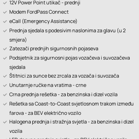
12V Power Point utikač - prednji
Modem FordPass Connect
eCall (Emergency Assistance)
Prednja sjedala s podesivim naslonima za glavu (u 2
smjera)
Zatezači prednjih sigurnosnih pojaseva
Podsjetnik za sigurnosni pojas vozačeva i suvozačeva
sjedala
Štitnici za sunce bez zrcala za vozača i suvozača
Unutarnje ručke na vratima - crne
Crna prednja rešetka - za benzinska i dizel vozila
Rešetka sa Coast-to-Coast svjetlosnom trakom između
farova - za BEV električno vozilo
Halogena prednja i stražnja svjetla - za benzinska i dizel
vozila