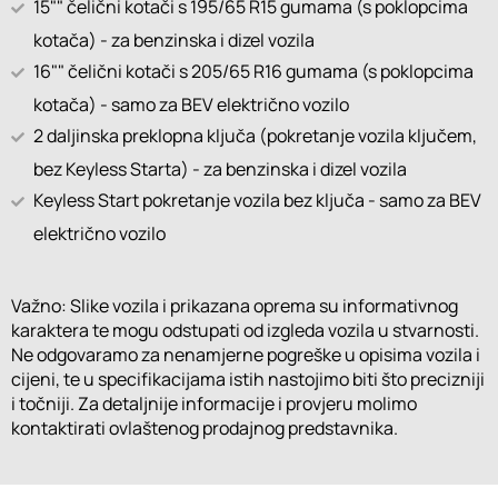
15"" čelični kotači s 195/65 R15 gumama (s poklopcima
kotača) - za benzinska i dizel vozila
16"" čelični kotači s 205/65 R16 gumama (s poklopcima
kotača) - samo za BEV električno vozilo
2 daljinska preklopna ključa (pokretanje vozila ključem,
bez Keyless Starta) - za benzinska i dizel vozila
Keyless Start pokretanje vozila bez ključa - samo za BEV
električno vozilo
Važno: Slike vozila i prikazana oprema su informativnog
karaktera te mogu odstupati od izgleda vozila u stvarnosti.
Ne odgovaramo za nenamjerne pogreške u opisima vozila i
cijeni, te u specifikacijama istih nastojimo biti što precizniji
i točniji. Za detaljnije informacije i provjeru molimo
kontaktirati ovlaštenog prodajnog predstavnika.