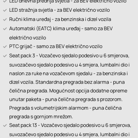
LED dnevna prednja svjetla - za BEV električno vozilo
LED stražnja svjetla - za BEV električno vozilo
Ručni klima uređaj - za benzinska i dizel vozila
Automatski (EATC) klima uređaj - samo za BEV
električno vozilo
PTC grijač - samo za BEV električno vozilo
Seat pack 3 - Vozačevo sjedalo podesivo u 6 smjerova,
suvozačevo sjedalo podesivo u 4 smjera, lumbalni dio i
naslon za ruke na vozačevom sjedalu - za benzinska i
dizel vozila. Standardna pregrada bez alarma - puna
čelična pregrada. Mogućnost opcija dodatne opreme
unutar paketa - puna čelična pregrada s prozorom.
Pregrada s volumetrijskim alarmom - puna čelična
pregrada s gornjom mrežom.
Seat pack 13 - Vozačevo sjedalo podesivo u 6 smjerova,
suvozačevo sjedalo podesivo u 4 smjera, lumbalni dio i