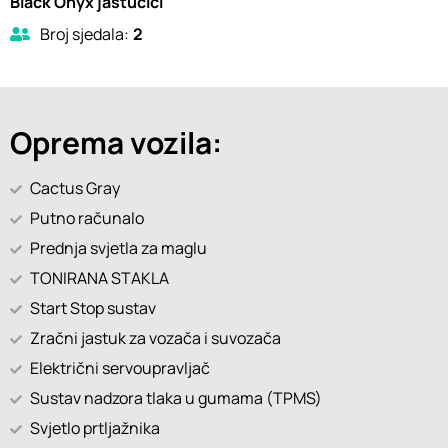
Black Onyx jastučići
Broj sjedala:
2
Oprema vozila:
Cactus Gray
Putno računalo
Prednja svjetla za maglu
TONIRANA STAKLA
Start Stop sustav
Zračni jastuk za vozača i suvozača
Električni servoupravljač
Sustav nadzora tlaka u gumama (TPMS)
Svjetlo prtljažnika