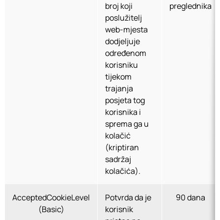
broj koji
preglednika
poslužitelj
web-mjesta
dodjeljuje
određenom
korisniku
tijekom
trajanja
posjeta tog
korisnika i
sprema ga u
kolačić
(kriptiran
sadržaj
kolačića).
AcceptedCookieLevel
Potvrda da je
90 dana
(Basic)
korisnik