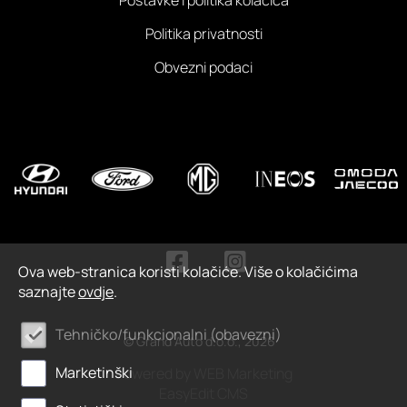
Postavke i politika kolačića
Politika privatnosti
Obvezni podaci
Ova web-stranica koristi kolačiće. Više o kolačićima
saznajte
ovdje
.
Tehničko/funkcionalni (obavezni)
© Grand Auto d.o.o., 2026
Marketinški
Powered by WEB Marketing
EasyEdit CMS