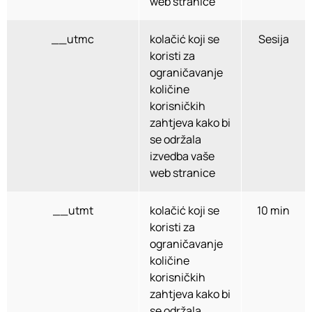
web stranice
__utmc
kolačić koji se
Sesija
koristi za
ograničavanje
količine
korisničkih
zahtjeva kako bi
se održala
izvedba vaše
web stranice
__utmt
kolačić koji se
10 min
koristi za
ograničavanje
količine
korisničkih
zahtjeva kako bi
se održala