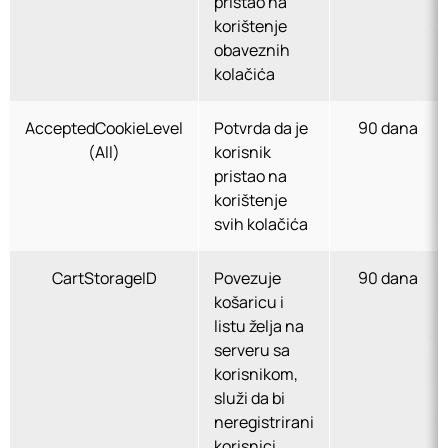
pristao na
korištenje
obaveznih
kolačića
AcceptedCookieLevel
Potvrda da je
90 dana
(All)
korisnik
pristao na
korištenje
svih kolačića
CartStorageID
Povezuje
90 dana
košaricu i
listu želja na
serveru sa
korisnikom,
služi da bi
neregistrirani
korisnici