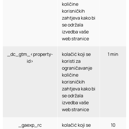
količine
korisničkih
zahtjeva kako bi
se održala
izvedba vaše
web stranice
_dc_gtm_<property-
kolačić koji se
1 min
id>
koristi za
ograničavanje
količine
korisničkih
zahtjeva kako bi
se održala
izvedba vaše
web stranice
_gaexp_rc
kolačić koji se
10