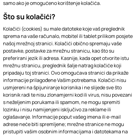
samo ako je omogućeno korištenje kolačića.
Što su kolačići?
Kolačići (cookies) su male datoteke koje vaš preglednik
sprema na vaše računalo, mobitel ili tablet prilikom posjete
našoj mrežnoj stranici. Kolačići obično spremaju vaše
postavke, postavke za mrežnu stranicu, kao što su
preferirani jezik ili adresa. Kasnije, kada opet otvorite istu
mrežnu stranicu, preglednik šalje natrag kolačiće koji
pripadaju toj stranici. Ovo omogućava stranici da prikaže
informacije prilagođene Vašim potrebama. Kolačići nisu
usmjereni na špijuniranje korisnika i ne slijede sve što
korisnik radi te nisu zlonamjerni kod ili virus, nisu povezani
s neželjenim porukama ili spamom, ne mogu spremiti
lozinku i nisu namijenjeni isključivo za reklame ili
oglašavanje. Informacije poput vašeg imena ili e-mail
adrese neće biti spremljene; mrežne stranice ne mogu
pristupiti vašim osobnim informacijama i datotekama na