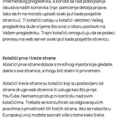
internetskog preglednika, a koriste se radi poboljšanja
iskustva naših korisnika (npr. pamćenje detalja prijave,
tako da ih ne morate upisati svaki put kada posjetite
stranicu). Ti kolačići ostaju u kolačić-datoteci Vašeg
preglednika duže vrijeme što ovisi o izboru postavki na
Vašem pregledniku. Trajni kolačići omogućuju da se podaci
prenesu na web server svaki put kada posjetite stranicu.
Kolačići prve i treće strane
Kolačići prve strane
dolaze s mrežnog mjesta koje gledate,
dakle s ove stranice, a mogu biti stalni ili privremeni.
Kolačići treće strane
su kolačići koji su postavljeni od
strane druge web stranice ili usluge kao što je npr.
YouTube. Nemamo pristup ni kontrolu nad ovim
kolačićima. Trebate se konzultirati sa odgovarajućim
pravilima o privatnosti tih trećih strana. Ako se nalazite u
Europskoj uniji možete saznati više o tome kako treće