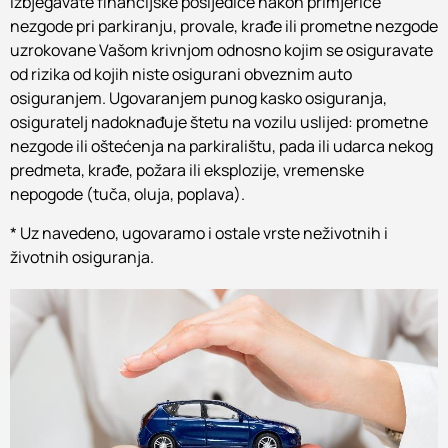
izbjegavate financijske posljedice nakon primjerice
nezgode pri parkiranju, provale, krađe ili prometne nezgode
uzrokovane Vašom krivnjom odnosno kojim se osiguravate
od rizika od kojih niste osigurani obveznim auto
osiguranjem. Ugovaranjem punog kasko osiguranja,
osiguratelj nadoknađuje štetu na vozilu uslijed: prometne
nezgode ili oštećenja na parkiralištu, pada ili udarca nekog
predmeta, krađe, požara ili eksplozije, vremenske
nepogode (tuča, oluja, poplava).
* Uz navedeno, ugovaramo i ostale vrste neživotnih i
životnih osiguranja.