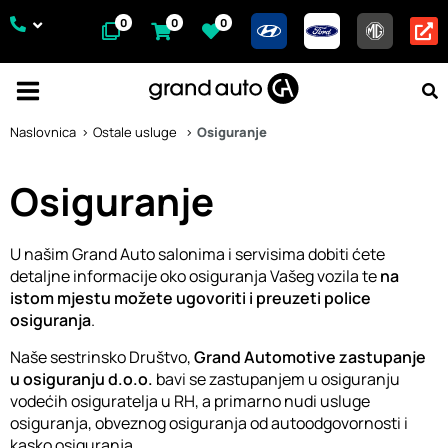
0
0
0
Naslovnica
Ostale usluge
Osiguranje
Osiguranje
U našim Grand Auto salonima i servisima dobiti ćete
detaljne informacije oko osiguranja Vašeg vozila te
na
istom mjestu možete ugovoriti i preuzeti police
osiguranja
.
Naše sestrinsko Društvo,
Grand Automotive zastupanje
u osiguranju d.o.o.
bavi se zastupanjem u osiguranju
vodećih osiguratelja u RH, a primarno nudi usluge
osiguranja, obveznog osiguranja od autoodgovornosti i
kasko osiguranja.