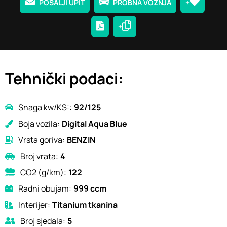
POŠALJI UPIT
PROBNA VOŽNJA
+
+
Tehnički podaci:
Snaga kw/KS::
92/125
Boja vozila:
Digital Aqua Blue
Vrsta goriva:
BENZIN
Broj vrata:
4
CO2 (g/km):
122
Radni obujam:
999 ccm
Interijer:
Titanium tkanina
Broj sjedala:
5