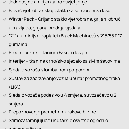
Jednobojno ambijentalno osvjetljenje
Brisač vjetrobranskog stakla sa senzorom za kišu
Winter Pack - Grijano staklo vjetrobrana, grijani obruč
upravljača, grijana prednja sjedala
17"" aluminijski naplatci (Black Machined) s 215/55 R17
gumama
Prednji branik Titanium Fascia design
Interijer - tkanina crno/sivo sjedalo sa sivim šavovima
Sjedalo vozača s lumbalnom potporom
Sustav za zadržavanje vozila unutar prometnog traka
(LKA)
Sjedalo vozača podesivo u 4 smjera, suvozačevo u 2
smjera
Prepoznavanje prometnih znakova brzine
Samozatamnjujuće unutarnje osvrtno ogledalo
Aktivna rešetka