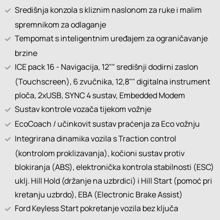
Središnja konzola s kliznim naslonom za ruke i malim
spremnikom za odlaganje
Tempomat s inteligentnim uređajem za ograničavanje
brzine
ICE pack 16 - Navigacija, 12"" središnji dodirni zaslon
(Touchscreen), 6 zvučnika, 12,8"" digitalna instrument
ploča, 2xUSB, SYNC 4 sustav, Embedded Modem
Sustav kontrole vozača tijekom vožnje
EcoCoach / učinkovit sustav praćenja za Eco vožnju
Integrirana dinamika vozila s Traction control
(kontrolom proklizavanja), kočioni sustav protiv
blokiranja (ABS), elektronička kontrola stabilnosti (ESC)
uklj. Hill Hold (držanje na uzbrdici) i Hill Start (pomoć pri
kretanju uzbrdo), EBA (Electronic Brake Assist)
Ford Keyless Start pokretanje vozila bez ključa