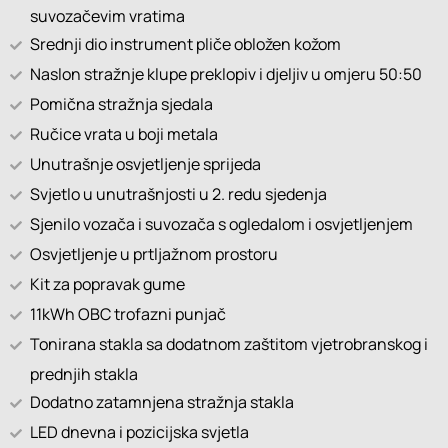
suvozačevim vratima
Srednji dio instrument pliče obložen kožom
Naslon stražnje klupe preklopiv i djeljiv u omjeru 50:50
Pomična stražnja sjedala
Ručice vrata u boji metala
Unutrašnje osvjetljenje sprijeda
Svjetlo u unutrašnjosti u 2. redu sjedenja
Sjenilo vozača i suvozača s ogledalom i osvjetljenjem
Osvjetljenje u prtljažnom prostoru
Kit za popravak gume
11kWh OBC trofazni punjač
Tonirana stakla sa dodatnom zaštitom vjetrobranskog i
prednjih stakla
Dodatno zatamnjena stražnja stakla
LED dnevna i pozicijska svjetla