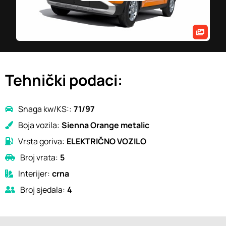
Tehnički podaci:
Snaga kw/KS::
71/97
Boja vozila:
Sienna Orange metalic
Vrsta goriva:
ELEKTRIČNO VOZILO
Broj vrata:
5
Interijer:
crna
Broj sjedala:
4