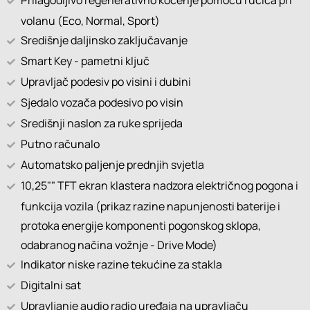
Prilagodljivo regenerativno kočenje pomoću ručica pri
volanu (Eco, Normal, Sport)
Središnje daljinsko zaključavanje
Smart Key - pametni ključ
Upravljač podesiv po visini i dubini
Sjedalo vozača podesivo po visin
Središnji naslon za ruke sprijeda
Putno računalo
Automatsko paljenje prednjih svjetla
10,25"" TFT ekran klastera nadzora električnog pogona i
funkcija vozila (prikaz razine napunjenosti baterije i
protoka energije komponenti pogonskog sklopa,
odabranog načina vožnje - Drive Mode)
Indikator niske razine tekućine za stakla
Digitalni sat
Upravljanje audio radio uređaja na upravljaču