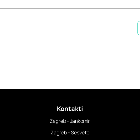
Kontakti
Zagreb - Jankomir
Zagreb - Sesvete