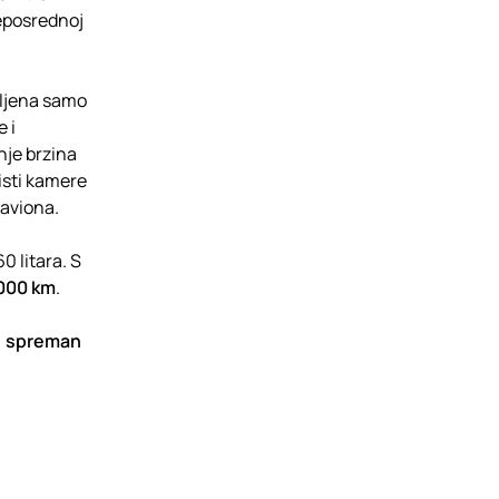
neposrednoj
aljena samo
e i
nje brzina
isti kamere
 aviona.
0 litara. S
000 km
.
, spreman