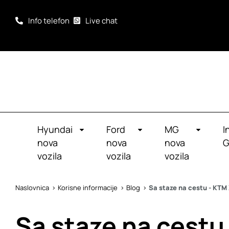
Info telefon
Live chat
Hyundai
Ford
MG
I
nova
nova
nova
G
vozila
vozila
vozila
Naslovnica
Korisne informacije
Blog
Sa staze na cestu - KT
Sa staze na cest