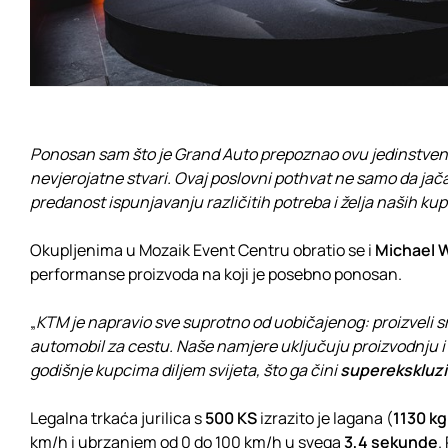
Ponosan sam što je Grand Auto prepoznao ovu jedinstven
nevjerojatne stvari. Ovaj poslovni pothvat ne samo da jač
predanost ispunjavanju različitih potreba i želja naših ku
Okupljenima u Mozaik Event Centru obratio se i
Michael W
performanse proizvoda na koji je posebno ponosan.
„
KTM je napravio sve suprotno od uobičajenog: proizveli 
automobil za cestu. Naše namjere uključuju proizvodnju
godišnje kupcima diljem svijeta, što ga čini
superekskluziv
Legalna trkaća jurilica s
500 KS
izrazito je lagana (
1130 kg
km/h i ubrzanjem od 0 do 100 km/h u svega
3,4 sekunde
.