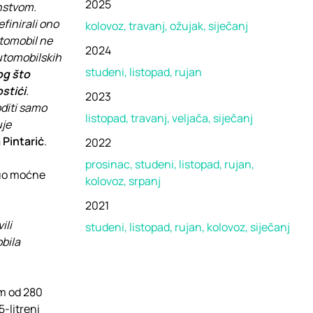
2025
nstvom.
finirali ono
kolovoz
travanj
ožujak
siječanj
tomobil ne
2024
utomobilskih
studeni
listopad
rujan
og što
stići
.
2023
diti samo
listopad
travanj
veljača
siječanj
uje
 Pintarić
.
2022
prosinac
studeni
listopad
rujan
nuo moćne
kolovoz
srpanj
2021
ili
studeni
listopad
rujan
kolovoz
siječanj
bila
om od 280
-litreni