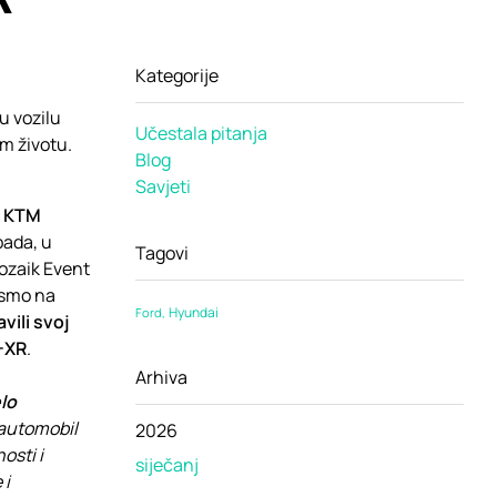
Kategorije
u vozilu
Učestala pitanja
 životu.
Blog
Savjeti
a KTM
opada, u
Tagovi
ozaik Event
 smo na
Hyundai
Ford
vili svoj
-XR
.
Arhiva
lo
 automobil
2026
osti i
siječanj
 i