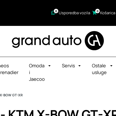
0
0
Usporedba vozila
Košarica
neos
Omoda
Servis
Ostale
renadier
i
usluge
Jaecoo
M X-BOW GT-XR
u - KTM X-BOW GT-X