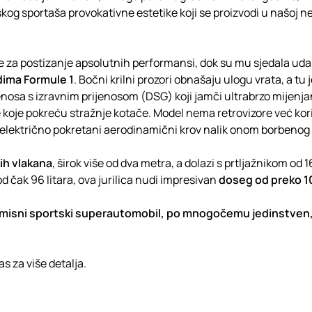
skog sportaša provokativne estetike koji se proizvodi u našoj 
e za postizanje apsolutnih performansi, dok su mu sjedala ud
dima Formule 1
. Bočni krilni prozori obnašaju ulogu vrata, a tu j
enosa s izravnim prijenosom (DSG) koji jamči ultrabrzo mijenja
oje pokreću stražnje kotače. Model nema retrovizore već kor
en električno pokretani aerodinamični krov nalik onom borbenog
ih vlakana
, širok više od dva metra, a dolazi s prtljažnikom od 16
 čak 96 litara, ova jurilica nudi impresivan
doseg od preko 1
isni sportski superautomobil, po mnogočemu jedinstven
s za više detalja.