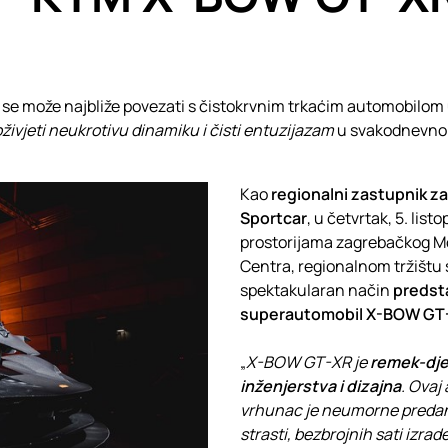
 se može najbliže povezati s čistokrvnim trkaćim automobilom 
oživjeti neukrotivu dinamiku i čisti entuzijazam
u svakodnevnom
Kao
regionalni zastupnik z
Sportcar
, u četvrtak, 5. list
prostorijama zagrebačkog M
Centra, regionalnom tržištu
spektakularan način
predsta
superautomobil X-BOW GT
„
X-BOW GT-XR je
remek-dje
inženjerstva i dizajna
. Ovaj
vrhunac je neumorne predan
strasti, bezbrojnih sati izrade