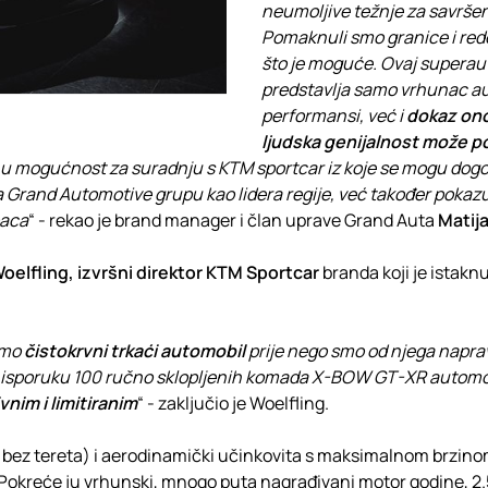
neumoljive težnje za savrše
Pomaknuli smo granice i rede
što je moguće. Ovaj superau
predstavlja samo vrhunac a
performansi, već i
dokaz on
ljudska genijalnost može po
u mogućnost za suradnju s KTM sportcar iz koje se mogu dogo
a Grand Automotive grupu kao lidera regije, već također pokaz
paca
“ - rekao je brand manager i član uprave Grand Auta
Matija
oelfling, izvršni direktor KTM Sportcar
branda koji je istak
smo
čistokrvni trkaći automobil
prije nego smo od njega naprav
 i isporuku 100 ručno sklopljenih komada X-BOW GT-XR automo
nim i limitiranim
“ - zaključio je Woelfling.
bez tereta) i aerodinamički učinkovita s maksimalnom brzin
 Pokreće ju vrhunski, mnogo puta nagrađivani motor godine, 2.5