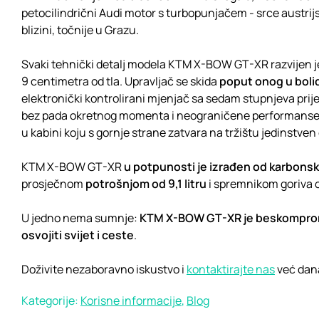
petocilindrični Audi motor s turbopunjačem - srce austrij
blizini, točnije u Grazu.
Svaki tehnički detalj modela KTM X-BOW GT-XR razvijen j
9 centimetra od tla. Upravljač se skida
poput onog u boli
elektronički kontrolirani mjenjač sa sedam stupnjeva prij
bez pada okretnog momenta i neograničene performanse k
u kabini koju s gornje strane zatvara na tržištu jedinstv
KTM X-BOW GT-XR
u potpunosti je izrađen od karbonsk
prosječnom
potrošnjom od 9,1 litru
i spremnikom goriva od
U jedno nema sumnje:
KTM X-BOW GT-XR je beskomprom
osvojiti svijet i ceste
.
Doživite nezaboravno iskustvo i
kontaktirajte nas
već dana
Kategorije:
Korisne informacije
,
Blog