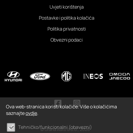
Uvjeti korištenja
Postavke i politika kolačića
Politika privatnosti
Obvezni podaci
Ova web-stranica koristi kolačiće. Više o kolačićima
saznajte
ovdje
.
Tehničko/funkcionalni (obavezni)
© Grand Auto d.o.o., 2026