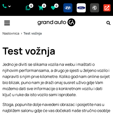
0
0
0
Naslovnica
Test vožnja
Test vožnja
Jedno je diviti se slikama vozila na webu i maštati o
njihovim performansama, a drugo je sjesti u željeno vozilo i
napraviti s njim prve kilometre. Koliko god nam online svijet
bio blizak, puno nam je draži onaj susret uživo gdje Vam
možemo dati sve informacije o konkretnom vozilu i dati
ključ u ruke da isto vozilo sami isprobate.
Stoga, popunite dolje navedeni obrazac i posjetite nas u
najbližem salonu gdje će vas dočekati naše stručno osoblje