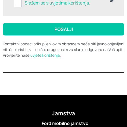
Slažem se s uvjetima korištenja.
Kontaktni podaci prikupljeni ovim obrascem neće biti javno objavljeni
niti će koristiti za bilo što drugo, osim za slanje odgovora na Vaš upit!
Provjerite naše
u
vjete korištenja
.
Jamstva
Ford mobilno jamstvo