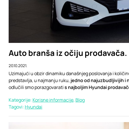
Auto branša iz očiju prodavača.
20.10.2021.
Uzimajući u obzir dinamiku današnjeg poslovanja i količin
predstavlja, u najmanju ruku,
jedno od najuzbudljivijih i
odlučili smo porazgovarati
s najboljim Hyundai prodava
Kategorije:
Korisne informacije
,
Blog
Tagovi:
Hyundai