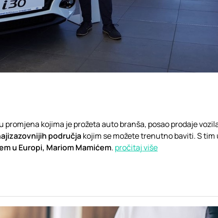
u promjena kojima je prožeta auto branša, posao prodaje vozil
 najizazovnijih područja
kojim se možete trenutno baviti. S tim 
čem u Europi, Mariom Mamićem
.
pročitaj više