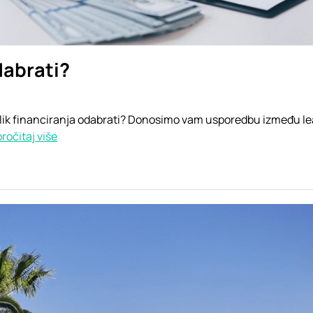
dabrati?
 oblik financiranja odabrati? Donosimo vam usporedbu između le
pročitaj više