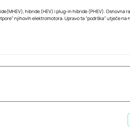
ide(MHEV), hibride (HEV) i plug-in hibride (PHEV). Osnovna ra
otpore” njihovih elektromotora. Upravo ta “podrška” utječe na 