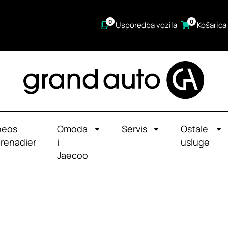
0
0
Usporedba vozila
Košarica
neos
Omoda
Servis
Ostale
renadier
i
usluge
Jaecoo