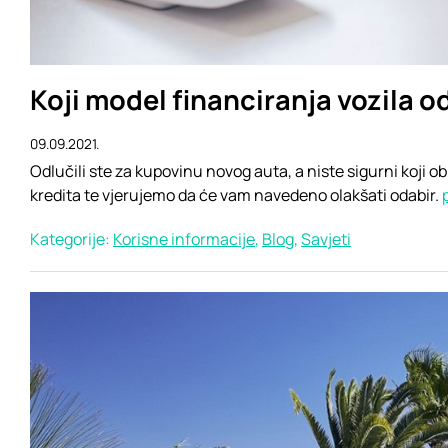
Koji model financiranja vozila o
09.09.2021.
Odlučili ste za kupovinu novog auta, a niste sigurni koji
kredita te vjerujemo da će vam navedeno olakšati odabir.
Kategorije:
Korisne informacije
,
Blog
,
Savjeti