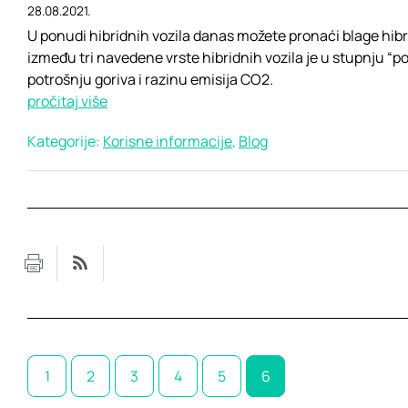
28.08.2021.
U ponudi hibridnih vozila danas možete pronaći blage hibr
između tri navedene vrste hibridnih vozila je u stupnju “p
potrošnju goriva i razinu emisija CO2.
pročitaj više
Kategorije:
Korisne informacije
,
Blog
1
2
3
4
5
6