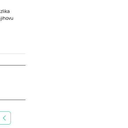
zlika
njihovu