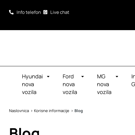
Info telefon
Live chat
Hyundai
Ford
MG
I
nova
nova
nova
G
vozila
vozila
vozila
Naslovnica
Korisne informacije
Blog
Blog