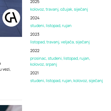
2025
kolovoz
travanj
ožujak
siječanj
2024
studeni
listopad
rujan
2023
listopad
travanj
veljača
siječanj
2022
prosinac
studeni
listopad
rujan
a
kolovoz
srpanj
u vezi,
2021
studeni
listopad
rujan
kolovoz
siječanj