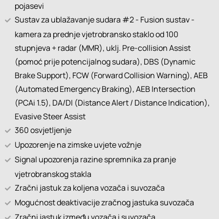
pojasevi
Sustav za ublažavanje sudara #2 - Fusion sustav -
kamera za prednje vjetrobransko staklo od 100
stupnjeva + radar (MMR), uklj. Pre-collision Assist
(pomoć prije potencijalnog sudara), DBS (Dynamic
Brake Support), FCW (Forward Collision Warning), AEB
(Automated Emergency Braking), AEB Intersection
(PCAi 1.5), DA/DI (Distance Alert / Distance Indication),
Evasive Steer Assist
360 osvjetljenje
Upozorenje na zimske uvjete vožnje
Signal upozorenja razine spremnika za pranje
vjetrobranskog stakla
Zračni jastuk za koljena vozača i suvozača
Mogućnost deaktivacije zračnog jastuka suvozača
Zračni jastuk između vozača i suvozača