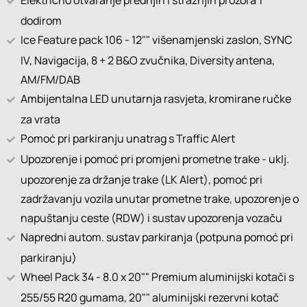
Električno otvaranje prednjih i stražnjih prozora 1
dodirom
Ice Feature pack 106 - 12"" višenamjenski zaslon, SYNC
IV, Navigacija, 8 + 2 B&O zvučnika, Diversity antena,
AM/FM/DAB
Ambijentalna LED unutarnja rasvjeta, kromirane ručke
za vrata
Pomoć pri parkiranju unatrag s Traffic Alert
Upozorenje i pomoć pri promjeni prometne trake - uklj.
upozorenje za držanje trake (LK Alert), pomoć pri
zadržavanju vozila unutar prometne trake, upozorenje o
napuštanju ceste (RDW) i sustav upozorenja vozaču
Napredni autom. sustav parkiranja (potpuna pomoć pri
parkiranju)
Wheel Pack 34 - 8.0 x 20"" Premium aluminijski kotači s
255/55 R20 gumama, 20"" aluminijski rezervni kotač