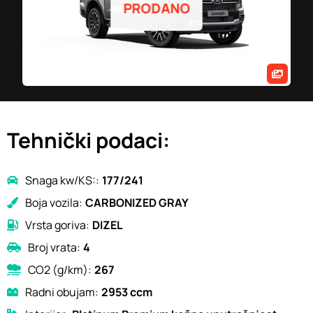
PRODANO
Tehnički podaci:
Snaga kw/KS::
177/241
Boja vozila:
CARBONIZED GRAY
Vrsta goriva:
DIZEL
Broj vrata:
4
CO2 (g/km):
267
Radni obujam:
2953 ccm