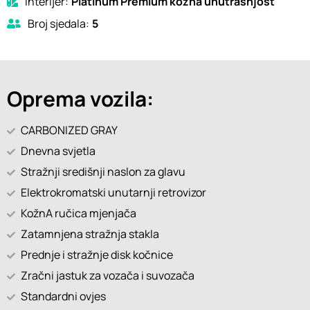
Interijer:
Platinum Premium kožna unutrašnjost
Broj sjedala:
5
Oprema vozila:
CARBONIZED GRAY
Dnevna svjetla
Stražnji središnji naslon za glavu
Elektrokromatski unutarnji retrovizor
KožnA ručica mjenjača
Zatamnjena stražnja stakla
Prednje i stražnje disk kočnice
Zračni jastuk za vozača i suvozača
Standardni ovjes