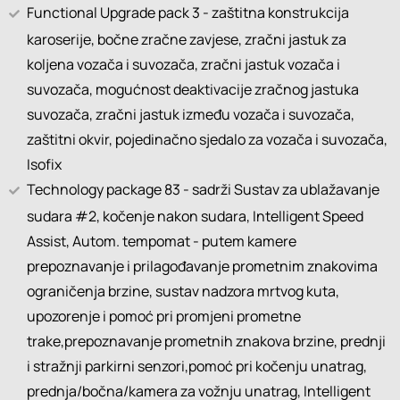
Functional Upgrade pack 3 - zaštitna konstrukcija
karoserije, bočne zračne zavjese, zračni jastuk za
koljena vozača i suvozača, zračni jastuk vozača i
suvozača, mogućnost deaktivacije zračnog jastuka
suvozača, zračni jastuk između vozača i suvozača,
zaštitni okvir, pojedinačno sjedalo za vozača i suvozača,
Isofix
Technology package 83 - sadrži Sustav za ublažavanje
sudara #2, kočenje nakon sudara, Intelligent Speed
Assist, Autom. tempomat - putem kamere
prepoznavanje i prilagođavanje prometnim znakovima
ograničenja brzine, sustav nadzora mrtvog kuta,
upozorenje i pomoć pri promjeni prometne
trake,prepoznavanje prometnih znakova brzine, prednji
i stražnji parkirni senzori,pomoć pri kočenju unatrag,
prednja/bočna/kamera za vožnju unatrag, Intelligent