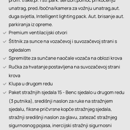
prom. trake,pr. i str.park. senzori,pomoć pri kočenju
unatrag, pred./bočna/kamera za vožnju unatrag,aut.
duga svjetla, Intelligent lighting pack. Aut. brisanje aut.
parkiranja iz opreme.
Premium ventilacijski otvori
Štitnik za sunce na vozačevoj i suvozačevoj strani s
ogledalom
Spremište za sunčane naočale vozača na oblozi krova
Ručka za hvatanje postavljena na suvozačevoj strani
krova
Klupa u drugom redu
Paket stražnjih sjedala 15 - Benc sjedalo u drugom redu
(3 putnika), središnji naslon za ruke na stražnjem
sjedalu, fiksne pričvrsne kopče stražnjeg sjedala,
stražnji središnji naslon za glavu, zatezač stražnjeg
sigurnosnog pojasa, inercijski stražnji sigurnosni