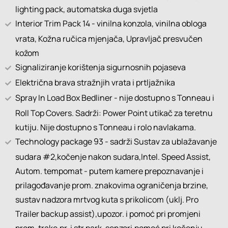
lighting pack, automatska duga svjetla
Interior Trim Pack 14 - vinilna konzola, vinilna obloga
vrata, Kožna ručica mjenjača, Upravljač presvučen
kožom
Signaliziranje korištenja sigurnosnih pojaseva
Električna brava stražnjih vrata i prtljažnika
Spray In Load Box Bedliner - nije dostupno s Tonneau i
Roll Top Covers. Sadrži: Power Point utikač za teretnu
kutiju. Nije dostupno s Tonneau i rolo navlakama.
Technology package 93 - sadrži Sustav za ublažavanje
sudara #2,kočenje nakon sudara,Intel. Speed Assist,
Autom. tempomat - putem kamere prepoznavanje i
prilagođavanje prom. znakovima ograničenja brzine,
sustav nadzora mrtvog kuta s prikolicom (uklj. Pro
Trailer backup assist),upozor. i pomoć pri promjeni