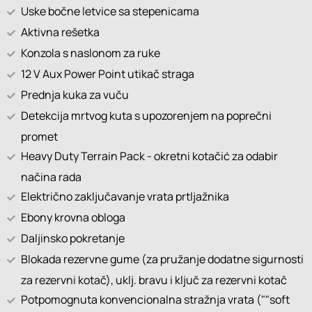
Uske bočne letvice sa stepenicama
Aktivna rešetka
Konzola s naslonom za ruke
12 V Aux Power Point utikač straga
Prednja kuka za vuču
Detekcija mrtvog kuta s upozorenjem na poprečni
promet
Heavy Duty Terrain Pack - okretni kotačić za odabir
načina rada
Električno zaključavanje vrata prtljažnika
Ebony krovna obloga
Daljinsko pokretanje
Blokada rezervne gume (za pružanje dodatne sigurnosti
za rezervni kotač), uklj. bravu i ključ za rezervni kotač
Potpomognuta konvencionalna stražnja vrata (""soft