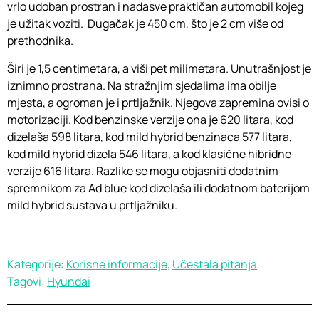
vrlo udoban prostran i nadasve praktičan automobil kojeg
je užitak voziti. Dugačak je 450 cm, što je 2 cm više od
prethodnika.
Širi je 1,5 centimetara, a viši pet milimetara. Unutrašnjost je
iznimno prostrana. Na stražnjim sjedalima ima obilje
mjesta, a ogroman je i prtljažnik. Njegova zapremina ovisi o
motorizaciji. Kod benzinske verzije ona je 620 litara, kod
dizelaša 598 litara, kod mild hybrid benzinaca 577 litara,
kod mild hybrid dizela 546 litara, a kod klasične hibridne
verzije 616 litara. Razlike se mogu objasniti dodatnim
spremnikom za Ad blue kod dizelaša ili dodatnom baterijom
mild hybrid sustava u prtljažniku.
Kategorije:
Korisne informacije
,
Učestala pitanja
Tagovi:
Hyundai