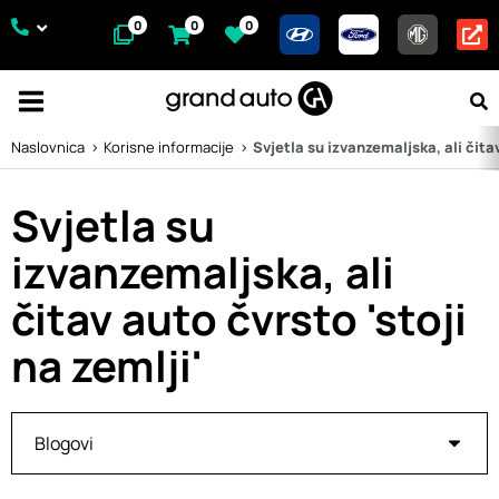
0
0
0
Naslovnica
Korisne informacije
Svjetla su izvanzemaljska, ali čitav
Svjetla su
izvanzemaljska, ali
čitav auto čvrsto 'stoji
na zemlji'
Blogovi