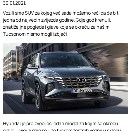
30.01.2021.
Vozili smo SUV za kojeg već sada možemo reći da će biti
jedna od najvećih zvijezda godine. Gdje god krenuli,
znatiželjne poglede i glave koje se okreću za našim
Tucsonom nismo mogli izbjeći
Hyundai je proizveo još jedan model za kojim se okreću
glave. Uvjerili smo se u to tijekom testnih vožnji u sklopu