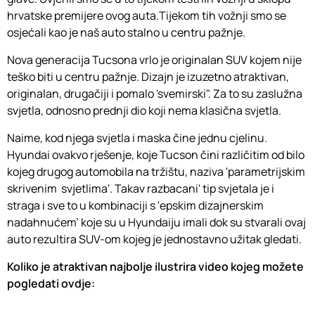
hrvatske premijere ovog auta.Tijekom tih vožnji smo se
osjećali kao je naš auto stalno u centru pažnje.
Nova generacija Tucsona vrlo je originalan SUV kojem nije
teško biti u centru pažnje. Dizajn je izuzetno atraktivan,
originalan, drugačiji i pomalo 'svemirski". Za to su zaslužna
svjetla, odnosno prednji dio koji nema klasična svjetla.
Naime, kod njega svjetla i maska čine jednu cjelinu.
Hyundai ovakvo rješenje, koje Tucson čini različitim od bilo
kojeg drugog automobila na tržištu, naziva 'parametrijskim
skrivenim svjetlima'. Takav razbacani' tip svjetala je i
straga i sve to u kombinaciji s 'epskim dizajnerskim
nadahnućem' koje su u Hyundaiju imali dok su stvarali ovaj
auto rezultira SUV-om kojeg je jednostavno užitak gledati.
Koliko je atraktivan najbolje ilustrira video kojeg možete
pogledati ovdje: